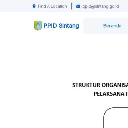
Find A Location
ppid@sintang.go.id
PPID Sintang
Beranda