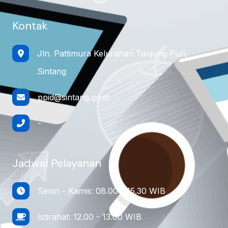
Kontak
Jln. Pattimura Kelurahan Tanjung Puri,
Sintang
ppid@sintang.go.id
-
Jadwal Pelayanan
Senin - Kamis: 08.00 - 15.30 WIB
Istirahat: 12.00 - 13.00 WIB