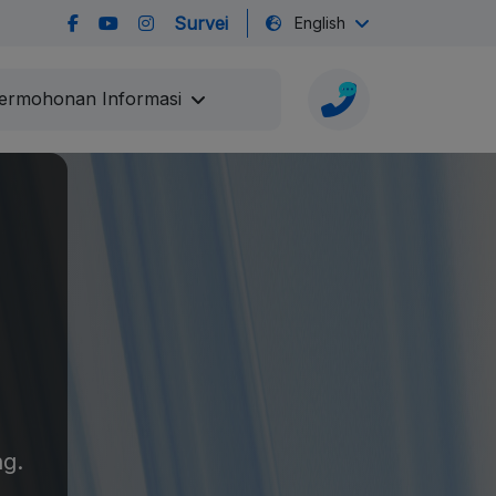
Survei
English
ermohonan Informasi
ng.