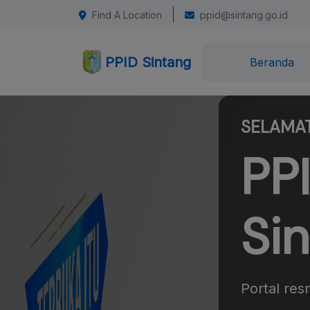
Find A Location
ppid@sintang.go.id
PPID Sintang
Beranda
SELAMAT
PP
Si
Portal res