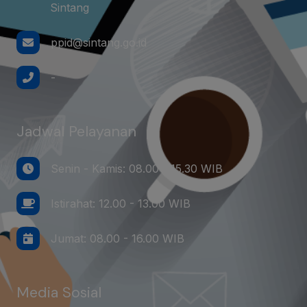
Sintang
ppid@sintang.go.id
-
Jadwal Pelayanan
Senin - Kamis: 08.00 - 15.30 WIB
Istirahat: 12.00 - 13.00 WIB
Jumat: 08.00 - 16.00 WIB
Media Sosial