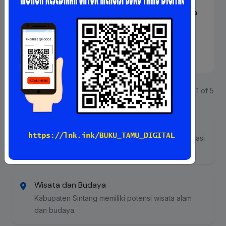
[HOAKS] Nilai Rupiah Melemah Karena Indonesia
Menolak Pinjaman …
08 Jul 2026
Detail
Next
Page 1 of 5
Kumpulan Foto
Dokumentasi kegiatan Pejabat Pengelola Informasi
dan Dokumentasi (PPID) Sintang.
Wisata dan Budaya
Kabupaten Sintang memiliki potensi wisata alam
dan budaya.