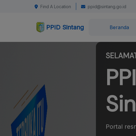
Find A Location
ppid@sintang.go.id
PPID Sintang
Beranda
SELAMAT
PP
Si
Portal res