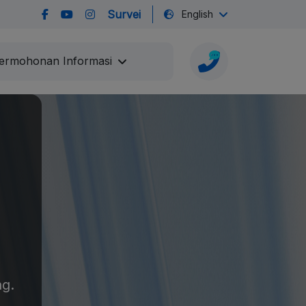
Survei
English
ermohonan Informasi
ng.